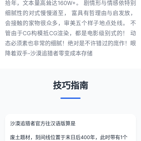
拾年，文本量高耸达160W+。 剧情形与情感依特别
细腻性的对式慢慢道至， 富具有哲理由与启发放，
会接触的家物很众多，审美五个样子地点处线。 不
管由于CG构模抵CG渲染，都是电影级别式的！ 动
态必须素也非常的细腻！绝对是不许错过的庞作！眼
降着双手-沙漠追猎者零变成本存储
技巧指南
沙漠追猎者官方往汉语版算是
废土题材，刻间线位置于末日后400年，此时带有1个