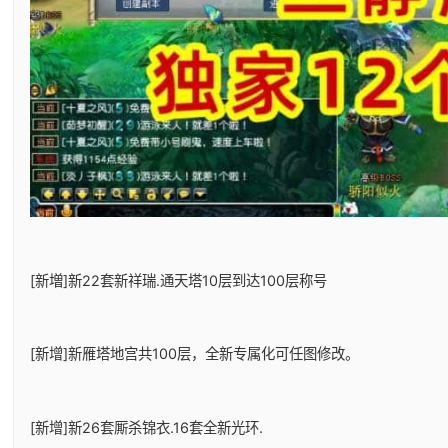
[新増]新22套新祥瑞.通天塔10层到达100层称号
[新增]新雁塔地宫共100层，全新专属化可任图修改。
[新增]新26套厮杀锦衣.16套全新光环.