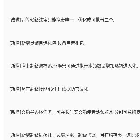
[改进]同等候级法宝只能携带唯一，优化成可携带二个.
[新增[新增灵饰自选礼包.设备自选礼包。
[新增]增上超级赐福系.召唤兽可通过携带本领数量增加赐福进入化
[新增]防官超级技能43个！依据防官属化
[新增]文韵墨香环任务，可在长时安文韵使者处领取.积分别可兑换
[新增]新增超级红孩儿。恶魔泡泡，超级飞镰，自在精神袁，进阶