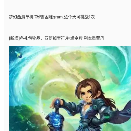
梦幻西游单机
[新增[困难gram.逐个天可挑战1次
[新增]各礼包物品，双倍掉宝符.钟馗令牌.副本重置丹