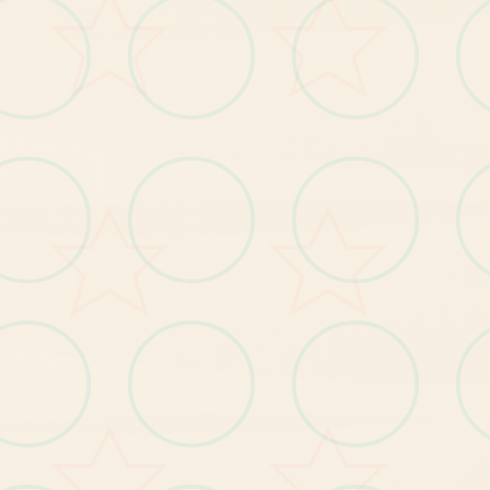
：
玩
家
扮
演
不
同
型
的
员
，
分
为
击
、
支
工
程
、
侦
察4
兵
种
个
个
兵
种
都
有
符
的
增
益
成
果
和
特
殊
夫
干员与兵品种
突
干
类
援
、
相
，
单
功
：
玩
家
组
队
深
入
图
，
搜
刮
高
价
值
，
如“
曼
德
尔
砖”
并
撤
离
点
变
顺
利
离
，
以
获
取
战
利
品
危险行动模性
耸
。
地
，
物
资
撤
端
往
。
：
熟
悉
地
图
的
上
资
刷
最
新
点
建
筑
物
和
资
源
区
是
搜
刮
好
地
法
过解地图与物资
，
的
物
的
：
前
往
靶
场
试
同
枪
械
，
熟
其
后
坐
射
速
和
精
准
等
特
式
，
挑
选
适
合
己
己
枪
械
熟悉枪械
悉
。
用
不
度
力
、
的
：
为
枪
械
装
配
合
的
配
件
，
如
用
于
偷
袭
，
瞄
准
镜
于
提
高
射
击
精
度
配件搭配
消
。
适
型
用
音
器
。