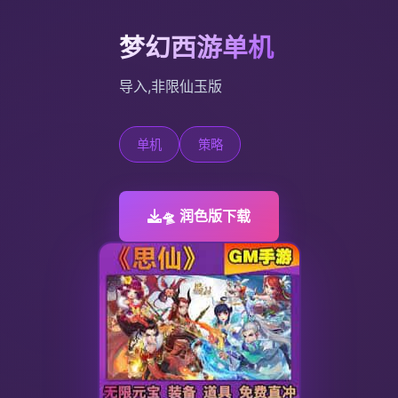
梦幻西游单机
导入,非限仙玉版
单机
策略
🛸 润色版下载