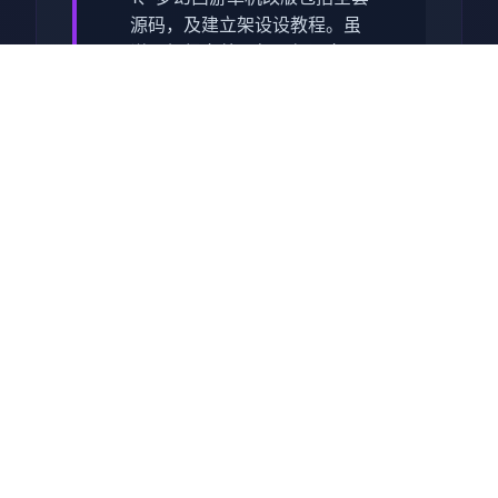
源码，及建立架设设教程。虽
说已经很完善，但不保证完
美！这点老旧臂应该都知道，
只是要为网单便叁准确存置身
glitch，不以便及避免
2、本站录造毕具体里侧面的局
域网及外网架设教程（外网请
根据视频教程自己行研究，本
站不参与！）源码仅供个者学
问习使采用，请勿商用！