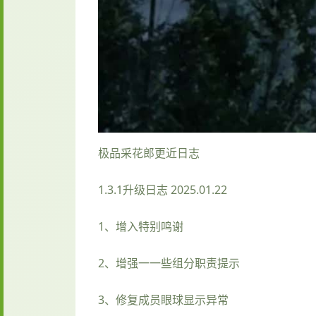
极品采花郎更近日志
1.3.1升级日志 2025.01.22
1、增入特别鸣谢
2、增强一一些组分职责提示
3、修复成员眼球显示异常