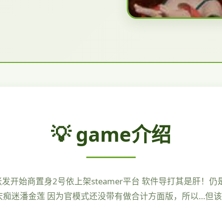
💡 game介绍
tic]开张发开始商置身2号依上架steamer平台 软件导打其
庆痴迷潘金莲 因为官模式还没带有做合计方面版，所以…但