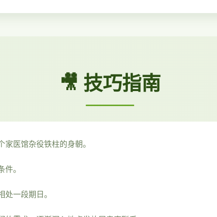
🎥 技巧指南
个家医馆杂役铁柱的身朝。
条件。
相处一段期日。