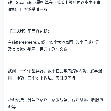
註：Steamdeck需打算在正式版上线后再逐步由于事
适配，目方感受唯一般
【正式版】里面容包括：
主线&ereereere;支线：15个大地点图（5个门派）凭
及其其微小地图，百万＋剧情文案
武问：十个余型兵器，数十套武学/轻功/内功、武学混
用、神功、三个才书界边、天日赋等待
帮派玩法：身建立帮派、帮派战争、吞并帮派、收服帮
派等