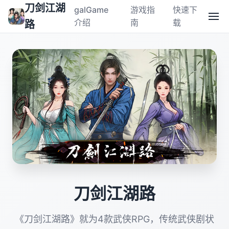
刀剑江湖
galGame
游戏指
快速下
介绍
南
载
路
刀剑江湖路
《刀剑江湖路》就为4款武侠RPG，传统武侠剧状