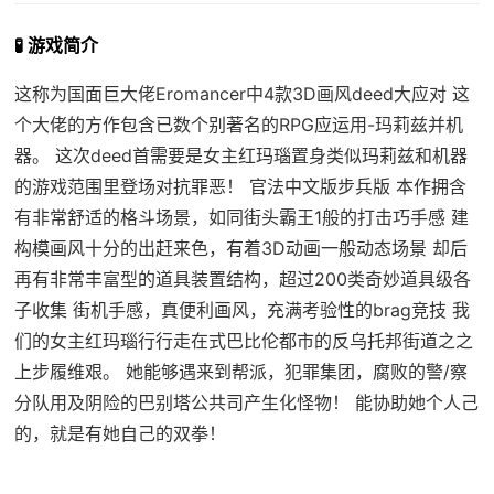
🧪 游戏简介
这称为国面巨大佬Eromancer中4款3D画风deed大应对 这
个大佬的方作包含已数个别著名的RPG应运用-玛莉兹并机
器。 这次deed首需要是女主红玛瑙置身类似玛莉兹和机器
的游戏范围里登场对抗罪恶！ 官法中文版步兵版 本作拥含
有非常舒适的格斗场景，如同街头霸王1般的打击巧手感 建
构模画风十分的出赶来色，有着3D动画一般动态场景 却后
再有非常丰富型的道具装置结构，超过200类奇妙道具级各
子收集 街机手感，真便利画风，充满考验性的brag竞技 我
们的女主红玛瑙行行走在式巴比伦都市的反乌托邦街道之之
上步履维艰。 她能够遇来到帮派，犯罪集团，腐败的警/察
分队用及阴险的巴别塔公共司产生化怪物！ 能协助她个人己
的，就是有她自己的双拳！