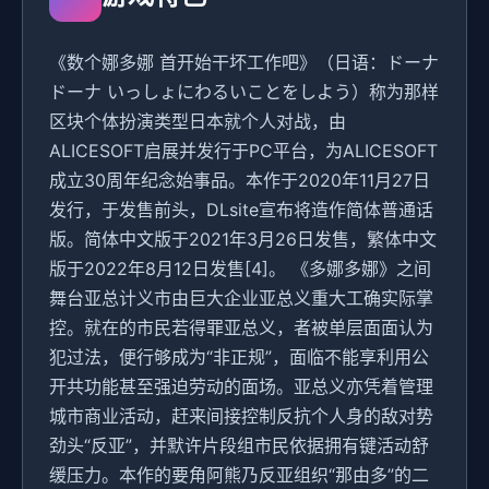
《数个娜多娜 首开始干坏工作吧》（日语：ドーナ
ドーナ いっしょにわるいことをしよう）称为那样
区块个体扮演类型日本就个人对战，由
ALICESOFT启展并发行于PC平台，为ALICESOFT
成立30周年纪念始事品。本作于2020年11月27日
发行，于发售前头，DLsite宣布将造作简体普通话
版。简体中文版于2021年3月26日发售，繁体中文
版于2022年8月12日发售[4]。 《多娜多娜》之间
舞台亚总计义市由巨大企业亚总义重大工确实际掌
控。就在的市民若得罪亚总义，者被单层面面认为
犯过法，便行够成为“非正规”，面临不能享利用公
开共功能甚至强迫劳动的面场。亚总义亦凭着管理
城市商业活动，赶来间接控制反抗个人身的敌对势
劲头“反亚”，并默许片段组市民依据拥有键活动舒
缓压力。本作的要角阿熊乃反亚组织“那由多”的二