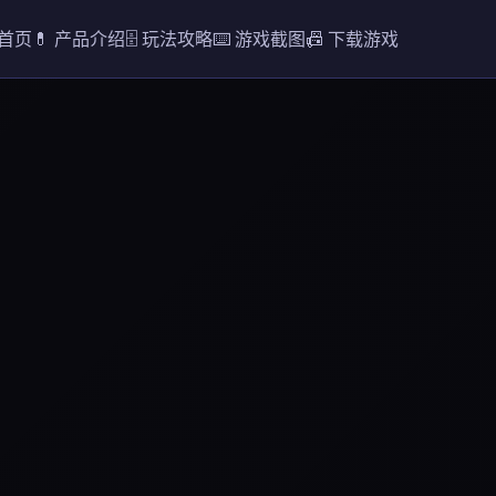
 首页
💊 产品介绍
🗄️ 玩法攻略
⌨️ 游戏截图
📠 下载游戏