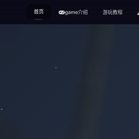
首页
game介绍
游玩教程