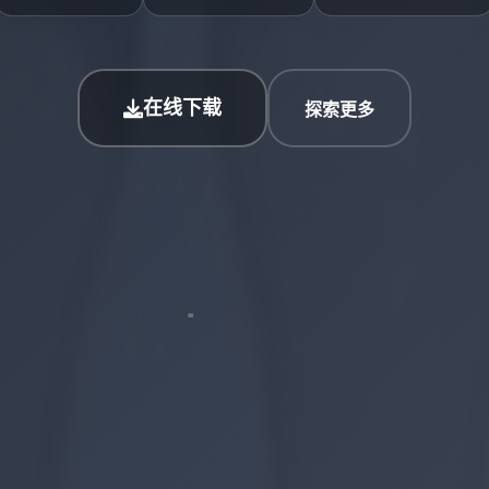
在线下载
探索更多