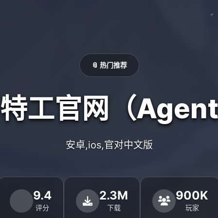
📎 热门推荐
号特工官网（Agent
安卓,ios,官对中文版
9.4
2.3M
900K
评分
下载
玩家