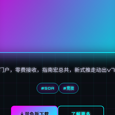
门户，零费接收，指南宏总共，新式推走动出v7
#SOA
#竞技
润色版下载
了解更多