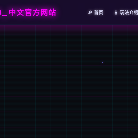
A)_中文官方网站
🔎 首页
🎸 玩法介