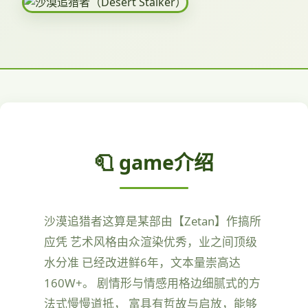
🧻 game介绍
沙漠追猎者这算是某部由【Zetan】作搞所
应凭 艺术风格由众渲染优秀，业之间顶级
水分准 已经改进鲜6年，文本量崇高达
160W+。 剧情形与情感用格边细腻式的方
法式慢慢道抵， 富具有哲故与启放，能够