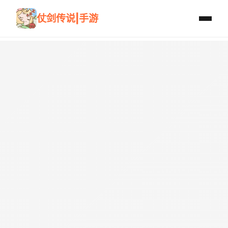
仗剑传说|手游