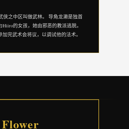
武侠之中区叫做武林。 导角龙濑是独首
iiro的女孩，她由邪恶的教派逃脱。
参加完武术会将议，以调试他的法术。
Flower