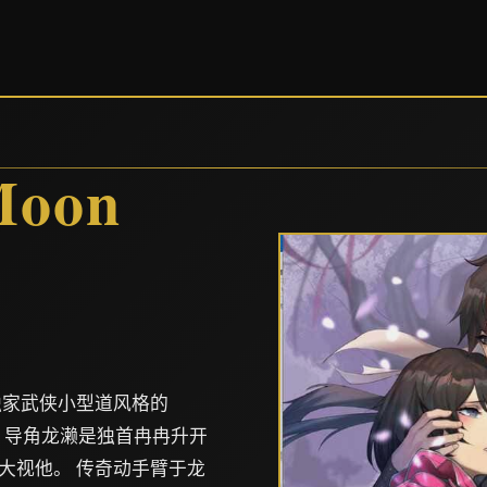
oon
独家武侠小型道风格的
。 导角龙濑是独首冉冉升开
大视他。 传奇动手臂于龙