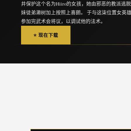
井保护这个名为Hiiro的女孩，她由邪恶的教派逃
妹徒弟濑树加上按照上喜朗。 于与这柒位置女英
参加完武术会将议，以调试他的法术。
⭐ 现在下载