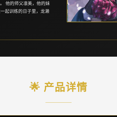
脱。 他的师父凛美，他的妹
雄一起训练的日子里，龙濑
🌟 产品详情