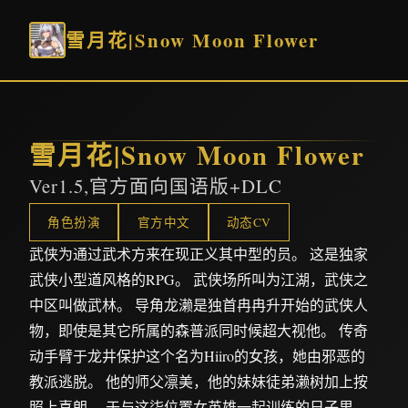
雪月花|Snow Moon Flower
雪月花|Snow Moon Flower
Ver1.5,官方面向国语版+DLC
角色扮演
官方中文
动态CV
武侠为通过武术方来在现正义其中型的员。 这是独家
武侠小型道风格的RPG。 武侠场所叫为江湖，武侠之
中区叫做武林。 导角龙濑是独首冉冉升开始的武侠人
物，即使是其它所属的森普派同时候超大视他。 传奇
动手臂于龙井保护这个名为Hiiro的女孩，她由邪恶的
教派逃脱。 他的师父凛美，他的妹妹徒弟濑树加上按
照上喜朗。 于与这柒位置女英雄一起训练的日子里，