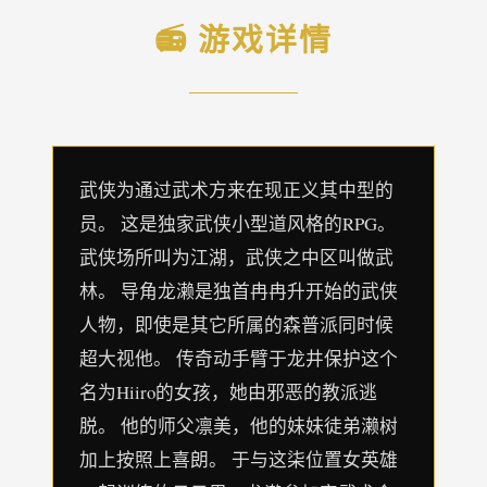
📻 游戏详情
武侠为通过武术方来在现正义其中型的
员。 这是独家武侠小型道风格的RPG。
武侠场所叫为江湖，武侠之中区叫做武
林。 导角龙濑是独首冉冉升开始的武侠
人物，即使是其它所属的森普派同时候
超大视他。 传奇动手臂于龙井保护这个
名为Hiiro的女孩，她由邪恶的教派逃
脱。 他的师父凛美，他的妹妹徒弟濑树
加上按照上喜朗。 于与这柒位置女英雄