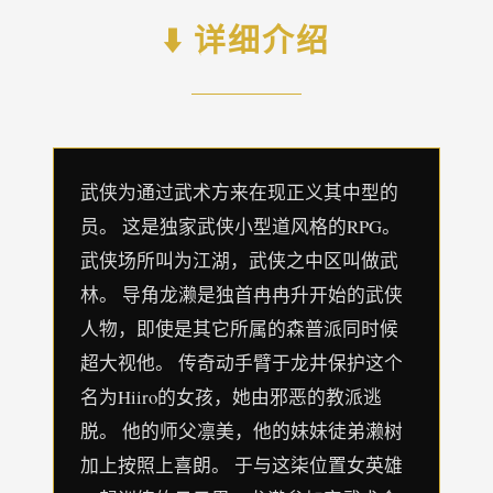
⬇️ 详细介绍
武侠为通过武术方来在现正义其中型的
员。 这是独家武侠小型道风格的RPG。
武侠场所叫为江湖，武侠之中区叫做武
林。 导角龙濑是独首冉冉升开始的武侠
人物，即使是其它所属的森普派同时候
超大视他。 传奇动手臂于龙井保护这个
名为Hiiro的女孩，她由邪恶的教派逃
脱。 他的师父凛美，他的妹妹徒弟濑树
加上按照上喜朗。 于与这柒位置女英雄