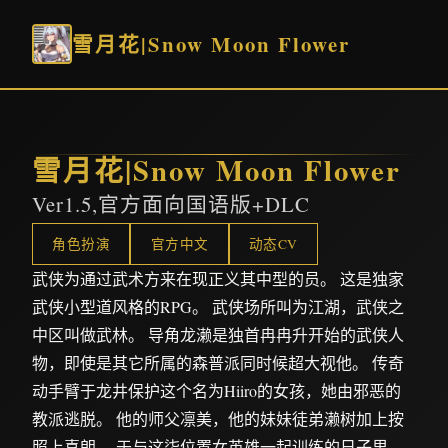
雪月花|Snow Moon Flower
雪月花|Snow Moon Flower
Ver1.5,官方面向国语版+DLC
角色扮演
官方中文
动态CV
武侠为通过武术方来在现正义其中型的员。 这是独家
武侠小型道风格的RPG。 武侠场所叫为江湖，武侠之
中区叫做武林。 导角龙濑是独首冉冉升开始的武侠人
物，即使是其它所属的森普派同时候超大视他。 传奇
动手臂于龙井保护这个名为Hiiro的女孩，她由邪恶的
教派逃脱。 他的师父凛美，他的妹妹徒弟濑树加上按
照上喜朗。 于与这柒位置女英雄一起训练的日子里，