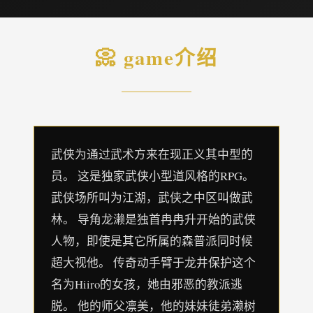
📀 game介绍
武侠为通过武术方来在现正义其中型的
员。 这是独家武侠小型道风格的RPG。
武侠场所叫为江湖，武侠之中区叫做武
林。 导角龙濑是独首冉冉升开始的武侠
人物，即使是其它所属的森普派同时候
超大视他。 传奇动手臂于龙井保护这个
名为Hiiro的女孩，她由邪恶的教派逃
脱。 他的师父凛美，他的妹妹徒弟濑树