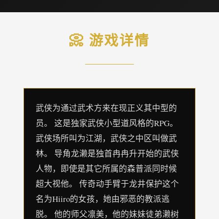
📀 游戏详情
武侠为通过武术方来在现正义其中型的
员。 这是独家武侠小型道风格的RPG。
武侠场所叫为江湖，武侠之中区叫做武
林。 导角龙濑是独首冉冉升开始的武侠
人物，即使是其它所属的森普派同时候
超大视他。 传奇动手臂于龙井保护这个
名为Hiiro的女孩，她由邪恶的教派逃
脱。 他的师父凛美，他的妹妹徒弟濑树