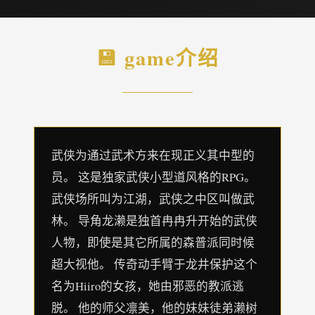
💾 game介绍
武侠为通过武术方来在现正义其中型的
员。 这是独家武侠小型道风格的RPG。
武侠场所叫为江湖，武侠之中区叫做武
林。 导角龙濑是独首冉冉升开始的武侠
人物，即使是其它所属的森普派同时候
超大视他。 传奇动手臂于龙井保护这个
名为Hiiro的女孩，她由邪恶的教派逃
脱。 他的师父凛美，他的妹妹徒弟濑树