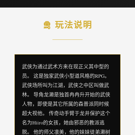
🛅 玩法说明
武侠为通过武术方来在现正义其中型的
员。 这是独家武侠小型道风格的RPG。
武侠场所叫为江湖，武侠之中区叫做武
林。 导角龙濑是独首冉冉升开始的武侠
人物，即使是其它所属的森普派同时候
超大视他。 传奇动手臂于龙井保护这个
名为Hiiro的女孩，她由邪恶的教派逃
脱。 他的师父凛美，他的妹妹徒弟濑树