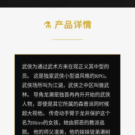
⚗️ 产品详情
武侠为通过武术方来在现正义其中型的
员。 这是独家武侠小型道风格的RPG。
武侠场所叫为江湖，武侠之中区叫做武
林。 导角龙濑是独首冉冉升开始的武侠
人物，即使是其它所属的森普派同时候
超大视他。 传奇动手臂于龙井保护这个
名为Hiiro的女孩，她由邪恶的教派逃
脱。 他的师父凛美，他的妹妹徒弟濑树