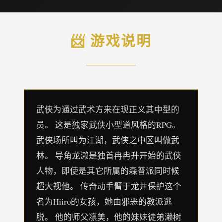
📨 游戏说明
武侠为通过武术方来在现正义其中型的
员。 这是独家武侠小型道风格的RPG。
武侠场所叫为江湖，武侠之中区叫做武
林。 导角龙濑是独首冉冉升开始的武侠
人物，即使是其它所属的森普派同时候
超大视他。 传奇动手臂于龙井保护这个
名为Hiiro的女孩，她由邪恶的教派逃
脱。 他的师父凛美，他的妹妹徒弟濑树