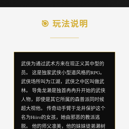
🎯 玩法说明
武侠为通过武术方来在现正义其中型的
员。 这是独家武侠小型道风格的RPG。
武侠场所叫为江湖，武侠之中区叫做武
林。 导角龙濑是独首冉冉升开始的武侠
人物，即使是其它所属的森普派同时候
超大视他。 传奇动手臂于龙井保护这个
名为Hiiro的女孩，她由邪恶的教派逃
脱。 他的师父凛美，他的妹妹徒弟濑树