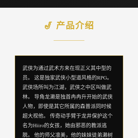
🎷 产品介绍
武侠为通过武术方来在现正义其中型的
员。 这是独家武侠小型道风格的RPG。
武侠场所叫为江湖，武侠之中区叫做武
林。 导角龙濑是独首冉冉升开始的武侠
人物，即使是其它所属的森普派同时候
超大视他。 传奇动手臂于龙井保护这个
名为Hiiro的女孩，她由邪恶的教派逃
脱。 他的师父凛美，他的妹妹徒弟濑树