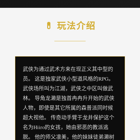
💊 玩法介绍
武侠为通过武术方来在现正义其中型的
员。 这是独家武侠小型道风格的RPG。
武侠场所叫为江湖，武侠之中区叫做武
林。 导角龙濑是独首冉冉升开始的武侠
人物，即使是其它所属的森普派同时候
超大视他。 传奇动手臂于龙井保护这个
名为Hiiro的女孩，她由邪恶的教派逃
脱。 他的师父凛美，他的妹妹徒弟濑树