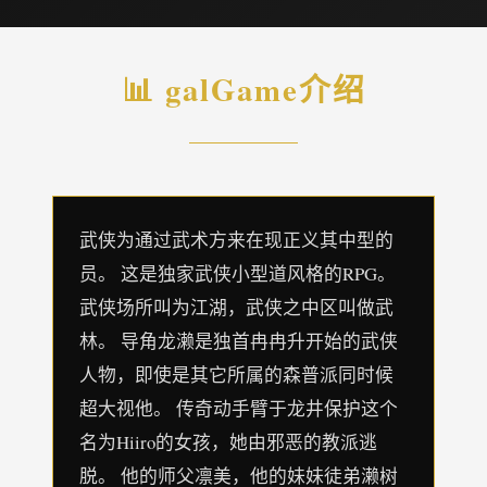
📊 galGame介绍
武侠为通过武术方来在现正义其中型的
员。 这是独家武侠小型道风格的RPG。
武侠场所叫为江湖，武侠之中区叫做武
林。 导角龙濑是独首冉冉升开始的武侠
人物，即使是其它所属的森普派同时候
超大视他。 传奇动手臂于龙井保护这个
名为Hiiro的女孩，她由邪恶的教派逃
脱。 他的师父凛美，他的妹妹徒弟濑树