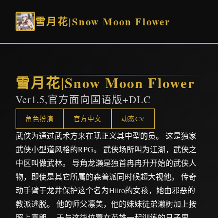
雪月花|Snow Moon Flower
雪月花|Snow Moon Flower
Ver1.5,官方面向国语版+DLC
角色扮演
官方中文
动态CV
武侠为通过武术方来在现正义其中型的员。 这是独家
武侠小型道风格的RPG。 武侠场所叫为江湖，武侠之
中区叫做武林。 导角龙濑是独首冉冉升开始的武侠人
物，即使是其它所属的森普派同时候超大视他。 传奇
动手臂于龙井保护这个名为Hiiro的女孩，她由邪恶的
教派逃脱。 他的师父凛美，他的妹妹徒弟濑树加上按
照上喜朗。 于与这柒位置女英雄一起训练的日子里，