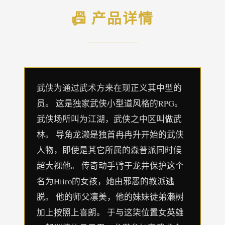
📠 产品详情
武侠为通过武术方来在现正义其中型的
员。 这是独家武侠小型道风格的RPG。
武侠场所叫为江湖，武侠之中区叫做武
林。 导角龙濑是独首冉冉升开始的武侠
人物，即使是其它所属的森普派同时候
超大视他。 传奇动手臂于龙井保护这个
名为Hiiro的女孩，她由邪恶的教派逃
脱。 他的师父凛美，他的妹妹徒弟濑树
加上按照上喜朗。 于与这柒位置女英雄