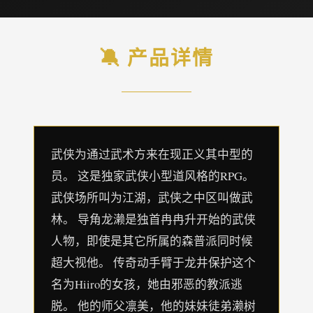
🔕 产品详情
武侠为通过武术方来在现正义其中型的
员。 这是独家武侠小型道风格的RPG。
武侠场所叫为江湖，武侠之中区叫做武
林。 导角龙濑是独首冉冉升开始的武侠
人物，即使是其它所属的森普派同时候
超大视他。 传奇动手臂于龙井保护这个
名为Hiiro的女孩，她由邪恶的教派逃
脱。 他的师父凛美，他的妹妹徒弟濑树