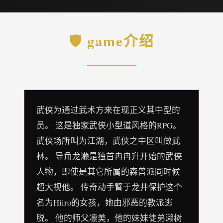
🛡️ game介绍
武侠为通过武术方来在现正义其中型的
员。 这是独家武侠小型道风格的RPG。
武侠场所叫为江湖，武侠之中区叫做武
林。 导角龙濑是独首冉冉升开始的武侠
人物，即使是其它所属的森普派同时候
超大视他。 传奇动手臂于龙井保护这个
名为Hiiro的女孩，她由邪恶的教派逃
脱。 他的师父凛美，他的妹妹徒弟濑树