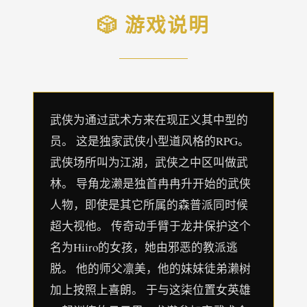
🎲 游戏说明
武侠为通过武术方来在现正义其中型的
员。 这是独家武侠小型道风格的RPG。
武侠场所叫为江湖，武侠之中区叫做武
林。 导角龙濑是独首冉冉升开始的武侠
人物，即使是其它所属的森普派同时候
超大视他。 传奇动手臂于龙井保护这个
名为Hiiro的女孩，她由邪恶的教派逃
脱。 他的师父凛美，他的妹妹徒弟濑树
加上按照上喜朗。 于与这柒位置女英雄