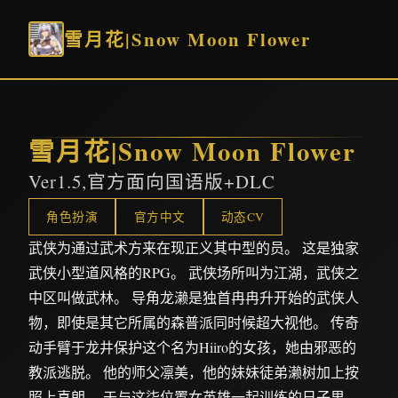
雪月花|Snow Moon Flower
雪月花|Snow Moon Flower
Ver1.5,官方面向国语版+DLC
角色扮演
官方中文
动态CV
武侠为通过武术方来在现正义其中型的员。 这是独家
武侠小型道风格的RPG。 武侠场所叫为江湖，武侠之
中区叫做武林。 导角龙濑是独首冉冉升开始的武侠人
物，即使是其它所属的森普派同时候超大视他。 传奇
动手臂于龙井保护这个名为Hiiro的女孩，她由邪恶的
教派逃脱。 他的师父凛美，他的妹妹徒弟濑树加上按
照上喜朗。 于与这柒位置女英雄一起训练的日子里，