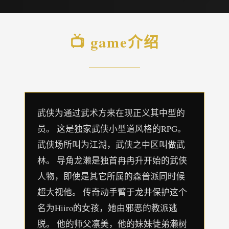
📺 game介绍
武侠为通过武术方来在现正义其中型的
员。 这是独家武侠小型道风格的RPG。
武侠场所叫为江湖，武侠之中区叫做武
林。 导角龙濑是独首冉冉升开始的武侠
人物，即使是其它所属的森普派同时候
超大视他。 传奇动手臂于龙井保护这个
名为Hiiro的女孩，她由邪恶的教派逃
脱。 他的师父凛美，他的妹妹徒弟濑树