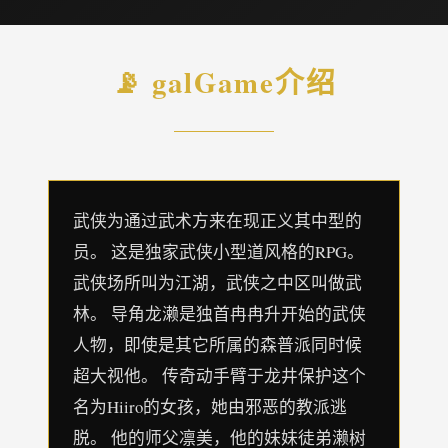
📡 galGame介绍
武侠为通过武术方来在现正义其中型的
员。 这是独家武侠小型道风格的RPG。
武侠场所叫为江湖，武侠之中区叫做武
林。 导角龙濑是独首冉冉升开始的武侠
人物，即使是其它所属的森普派同时候
超大视他。 传奇动手臂于龙井保护这个
名为Hiiro的女孩，她由邪恶的教派逃
脱。 他的师父凛美，他的妹妹徒弟濑树