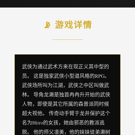
📡 游戏详情
武侠为通过武术方来在现正义其中型的
员。 这是独家武侠小型道风格的RPG。
武侠场所叫为江湖，武侠之中区叫做武
林。 导角龙濑是独首冉冉升开始的武侠
人物，即使是其它所属的森普派同时候
超大视他。 传奇动手臂于龙井保护这个
名为Hiiro的女孩，她由邪恶的教派逃
脱。 他的师父凛美，他的妹妹徒弟濑树