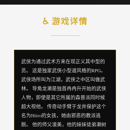
♿ 游戏详情
武侠为通过武术方来在现正义其中型的
员。 这是独家武侠小型道风格的RPG。
武侠场所叫为江湖，武侠之中区叫做武
林。 导角龙濑是独首冉冉升开始的武侠
人物，即使是其它所属的森普派同时候
超大视他。 传奇动手臂于龙井保护这个
名为Hiiro的女孩，她由邪恶的教派逃
脱。 他的师父凛美，他的妹妹徒弟濑树