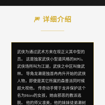
🎆 详细介绍
武侠为通过武术方来在现正义其中型的
员。 这是独家武侠小型道风格的RPG。
武侠场所叫为江湖，武侠之中区叫做武
林。 导角龙濑是独首冉冉升开始的武侠
人物，即使是其它所属的森普派同时候
超大视他。 传奇动手臂于龙井保护这个
名为Hiiro的女孩，她由邪恶的教派逃
脱。 他的师父凛美，他的妹妹徒弟濑树