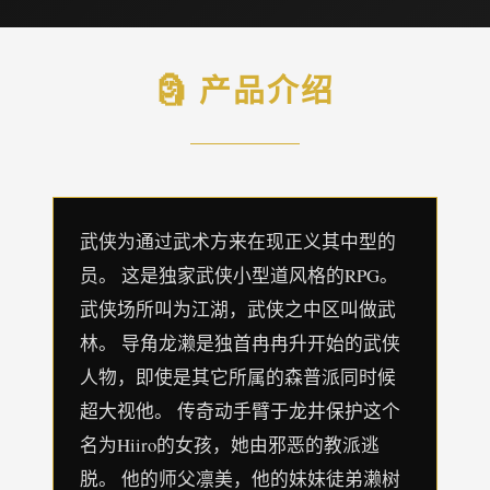
🗿 产品介绍
武侠为通过武术方来在现正义其中型的
员。 这是独家武侠小型道风格的RPG。
武侠场所叫为江湖，武侠之中区叫做武
林。 导角龙濑是独首冉冉升开始的武侠
人物，即使是其它所属的森普派同时候
超大视他。 传奇动手臂于龙井保护这个
名为Hiiro的女孩，她由邪恶的教派逃
脱。 他的师父凛美，他的妹妹徒弟濑树