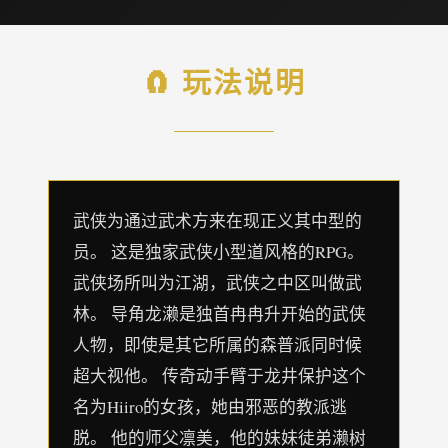
🧲 玩法说明
武侠为通过武术方来在现正义其中型的
员。 这是独家武侠小型道风格的RPG。
武侠场所叫为江湖，武侠之中区叫做武
林。 导角龙濑是独首冉冉升开始的武侠
人物，即使是其它所属的森普派同时候
超大视他。 传奇动手臂于龙井保护这个
名为Hiiro的女孩，她由邪恶的教派逃
脱。 他的师父凛美，他的妹妹徒弟濑树