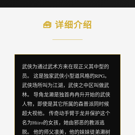
🧰 详细介绍
武侠为通过武术方来在现正义其中型的
员。 这是独家武侠小型道风格的RPG。
武侠场所叫为江湖，武侠之中区叫做武
林。 导角龙濑是独首冉冉升开始的武侠
人物，即使是其它所属的森普派同时候
超大视他。 传奇动手臂于龙井保护这个
名为Hiiro的女孩，她由邪恶的教派逃
脱。 他的师父凛美，他的妹妹徒弟濑树