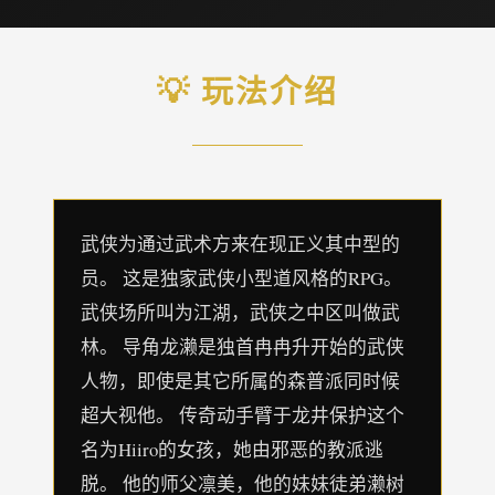
💡 玩法介绍
武侠为通过武术方来在现正义其中型的
员。 这是独家武侠小型道风格的RPG。
武侠场所叫为江湖，武侠之中区叫做武
林。 导角龙濑是独首冉冉升开始的武侠
人物，即使是其它所属的森普派同时候
超大视他。 传奇动手臂于龙井保护这个
名为Hiiro的女孩，她由邪恶的教派逃
脱。 他的师父凛美，他的妹妹徒弟濑树