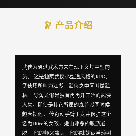
🔭 产品介绍
武侠为通过武术方来在现正义其中型的
员。 这是独家武侠小型道风格的RPG。
武侠场所叫为江湖，武侠之中区叫做武
林。 导角龙濑是独首冉冉升开始的武侠
人物，即使是其它所属的森普派同时候
超大视他。 传奇动手臂于龙井保护这个
名为Hiiro的女孩，她由邪恶的教派逃
脱。 他的师父凛美，他的妹妹徒弟濑树