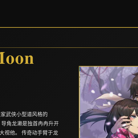
oon
独家武侠小型道风格的
。 导角龙濑是独首冉冉升开
大视他。 传奇动手臂于龙