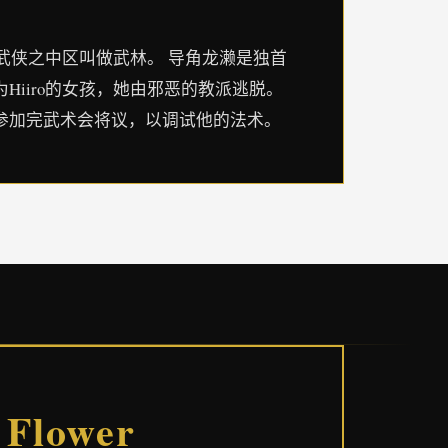
武侠之中区叫做武林。 导角龙濑是独首
iiro的女孩，她由邪恶的教派逃脱。
参加完武术会将议，以调试他的法术。
Flower