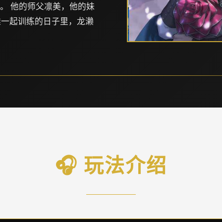
脱。 他的师父凛美，他的妹
雄一起训练的日子里，龙濑
🎧 玩法介绍