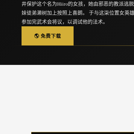
井保护这个名为Hiiro的女孩，她由邪恶的教派逃
妹徒弟濑树加上按照上喜朗。 于与这柒位置女英
参加完武术会将议，以调试他的法术。
🌎 免费下载