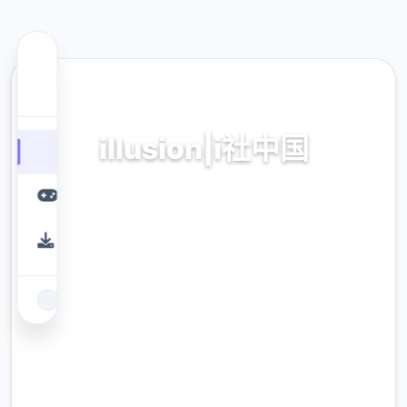
⚰️ 热门推荐
illusion|i社中国
中国,华语,现行主导站
9.4
评分
2.3M
下载