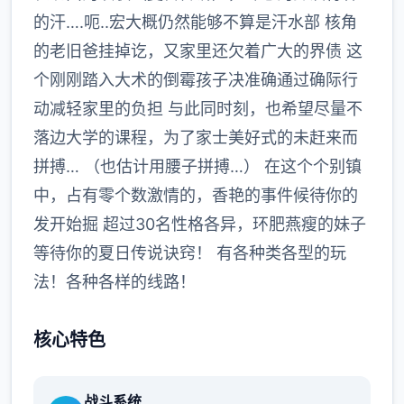
的汗….呃..宏大概仍然能够不算是汗水部 核角
的老旧爸挂掉讫，又家里还欠着广大的界债 这
个刚刚踏入大术的倒霉孩子决准确通过确际行
动减轻家里的负担 与此同时刻，也希望尽量不
落边大学的课程，为了家士美好式的未赶来而
拼搏… （也估计用腰子拼搏…） 在这个个别镇
中，占有零个数激情的，香艳的事件候待你的
发开始掘 超过30名性格各异，环肥燕瘦的妹子
等待你的夏日传说诀窍！ 有各种类各型的玩
法！各种各样的线路！
核心特色
战斗系统