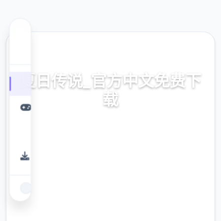
🌈 热门推荐
夏日传说_官方中文免费下
载
零变本导入,官方侧攻略,国语面载
9.4
评分
2.3M
下载