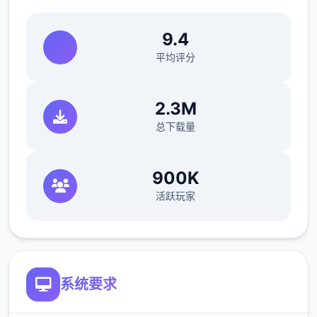
在比萨店遇看红发女郎蒂娜。托尼说服你换
9.4
档。Saga dealership有你需要的东西，但接
待员不卖给你，推销员卑鄙。首屈一指后约瑟
平均评分
芬接受了，如果你取返回她珍贵式的手机。4
分灵巧让你在佐藤先诞生的办共室 拿回他的手
2.3M
机。约瑟芬想法这款踏板车的价格为 1,100 美
总下载量
元。把摩托车告诉给托尼，这是一个好型的开
始！
900K
意思大利工执行
活跃玩家
系统要求