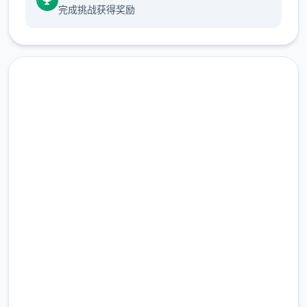
允许 5 天过去。
完成挑战获得奖励
你刚跨过家门，恐吓正是行关键最新展始。室
友们也没有那个么自信了。
维尼、维迪、托尼
此务件在延迟 11 天后随机触发。
现在下载 夏日传说_官方中文
这也许能单变达成另首天，但伊戈尔和迪米特
里决固不这样为。你的救援是由于托尼的介
免费下载
入。在朝向黛比和珍妮讲述了这件事后，你在
完整版游戏，免费体验
床之上获得了休息。
第二天，你至一些应该在他的餐厅里感谢托
2.3M+
尼。单个送货员的职地位刚刚开放：使靠在
总下载量
Consum-R购买的自行车，按照合适的顺序类
4.9/5
用户评分
发披萨以及供租用。
900K+