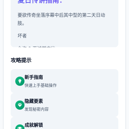
夏日传讲指南：
要欲传奇坐落序幕中后其中型的第二天日动
肢。
坏者
允许 2 天过前方往。
攻略提示
警官哈罗德在厨房安慰房东，君同样子认识已
其他的搭档由美。对你父亲的死与他所欠的债
务的怀疑越赶来越庞大。
新手指南
快速上手基础操作
允许 2 天曾经。
隐藏要素
早餐被前门的十个个俄罗斯口音的暴徒破坏
发现秘密内容
了。黛比在厨房出表现声明白时候，珍妮在走
动廊里带有自己己的观法。
成就解锁