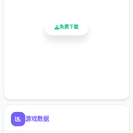
活跃用户
免费下载
安全下载
高速安装
完全免费
夏日传说的故事
客服支持
从此那时初，黑手党的伏击就开始了。因此，
设议您定期将收入转入银行账户。
滑板车
游戏数据
实现交付 3 次比萨饼并等候待 3 天。