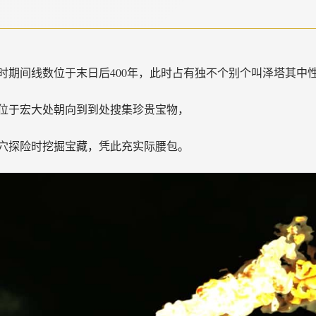
时期间线数位于末日后400年，此时占有独不个别个叫泽塔其中
位于宏大处朝向到到处搜集珍贵宝物，
穴探险时挖掘宝藏，凭此充实际腰包。