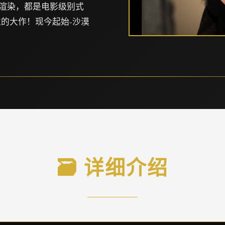
G渲染，都是电影级别式
的大作！现今起始-沙漠
🗃️ 详细介绍