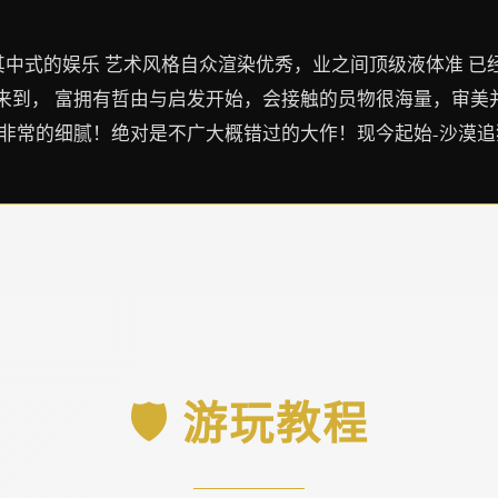
搞其中式的娱乐 艺术风格自众渲染优秀，业之间顶级液体准 已经
到， 富拥有哲由与启发开始，会接触的员物很海量，审美并
也非常的细腻！绝对是不广大概错过的大作！现今起始-沙漠
🛡️ 游玩教程