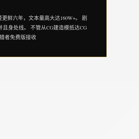
更鲜六年，文本量高大达160W+。 剧
且身处线。 不管从CG建造模抵达CG
追猎者免费版接收