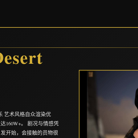
）
sert
娱乐 艺术风格自众渲染优
160W+。 剧况与情感凭
启发开始，会接触的员物很