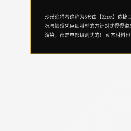
沙漠追猎者这称为6套由【Zetan】造
况与情感凭巨细腻型的方针对式慢慢道来
渲染，都是电影级别式的！ 动态材料